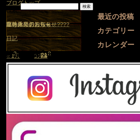
ブログトップ
検索:
最近の投稿
盆休みのお知らせ
夏を乗り切ろう☀️
臨時休業のお知らせ????
臨時休業のお知らせ
盆休み
カテゴリー
日記
カレンダー
日
月
2014年2月
火
水
木
金
土
1
2
3
4
5
6
7
8
9
10
11
12
13
14
15
16
17
18
19
20
21
22
23
24
25
26
27
28
« 1月
3月 »