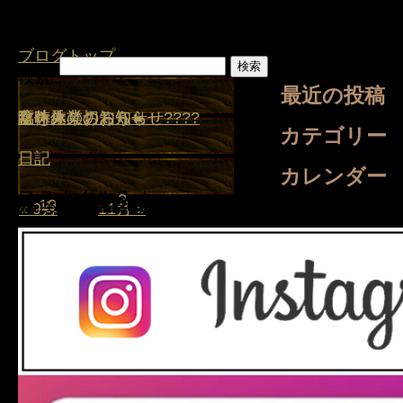
ブログトップ
検索:
最近の投稿
盆休みのお知らせ
夏を乗り切ろう☀️
臨時休業のお知らせ????
臨時休業のお知らせ
盆休み
カテゴリー
日記
カレンダー
日
月
2015年10月
火
水
木
金
土
1
2
3
4
5
6
7
8
9
10
11
12
13
14
15
16
17
18
19
20
21
22
23
24
25
26
27
28
29
30
31
« 9月
11月 »