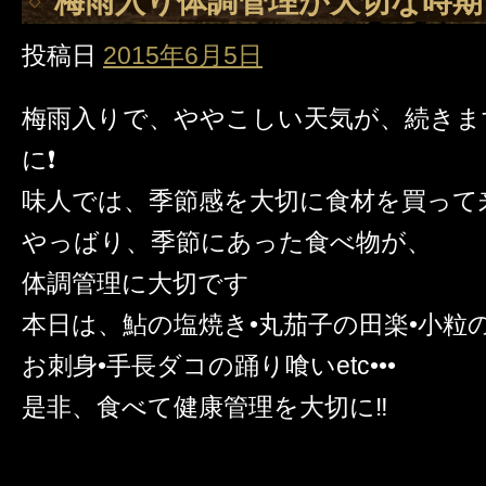
梅雨入り体調管理が大切な時期
投稿日
2015年6月5日
梅雨入りで、ややこしい天気が、続きま
に❗️
味人では、季節感を大切に食材を買って
やっばり、季節にあった食べ物が、
体調管理に大切です
本日は、鮎の塩焼き•丸茄子の田楽•小粒
お刺身•手長ダコの踊り喰いetc•••
是非、食べて健康管理を大切に‼️