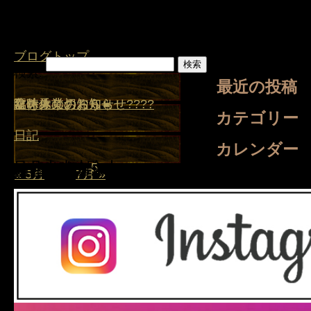
ブログトップ
検索:
最近の投稿
盆休みのお知らせ
夏を乗り切ろう☀️
臨時休業のお知らせ????
臨時休業のお知らせ
盆休み
カテゴリー
日記
カレンダー
日
月
2015年6月
火
水
木
金
土
1
2
3
4
5
6
7
8
9
10
11
12
13
14
15
16
17
18
19
20
21
22
23
24
25
26
27
28
29
30
« 5月
7月 »