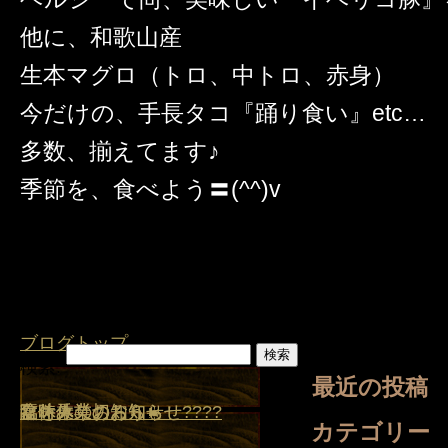
他に、和歌山産
生本マグロ（トロ、中トロ、赤身）
今だけの、手長タコ『踊り食い』etc…
多数、揃えてます♪
季節を、食べよう〓(^^)v
ブログトップ
検索:
最近の投稿
盆休みのお知らせ
夏を乗り切ろう☀️
臨時休業のお知らせ????
臨時休業のお知らせ
盆休み
カテゴリー