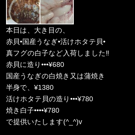
本日は、大き目の、
赤貝•国産うなぎ•活けホタテ貝•
真フグの白子など入荷しました‼️
赤貝に造り•••¥680
国産うなぎの白焼き又は蒲焼き
半身で、¥1380
活けホタテ貝の造り•••¥780
焼き白子••••¥780
で提供いたします(^_^)v