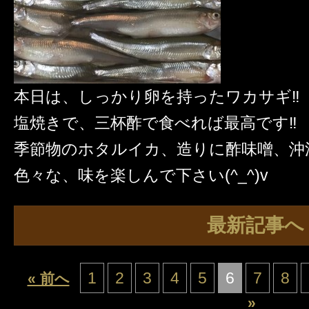
本日は、しっかり卵を持ったワカサギ‼️
塩焼きで、三杯酢で食べれば最高です‼️
季節物のホタルイカ、造りに酢味噌、沖
色々な、味を楽しんで下さい(^_^)v
最新記事へ
1
2
3
4
5
6
7
8
« 前へ
»