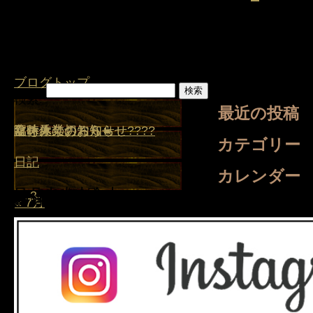
ブログトップ
検索:
最近の投稿
盆休みのお知らせ
夏を乗り切ろう☀️
臨時休業のお知らせ????
臨時休業のお知らせ
盆休み
カテゴリー
日記
カレンダー
日
月
2026年8月
火
水
木
金
土
1
2
3
4
5
6
7
8
9
10
11
12
13
14
15
16
17
18
19
20
21
22
23
24
25
26
27
28
29
30
31
« 7月