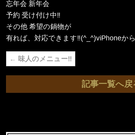
忘年会 新年会
予約 受け付け中‼️
その他 希望の鍋物が
有れば、対応できます‼️(^_^)viPhoneか
←
味人のメニュー‼️
記事一覧へ戻