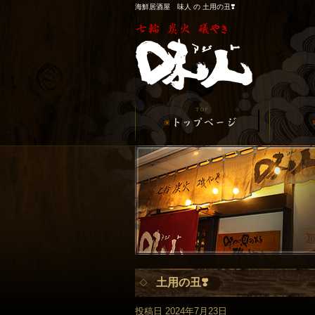
海鮮居酒屋 味人 の 土用の丑❣️
土用の丑❣️
投稿日
2024年7月23日