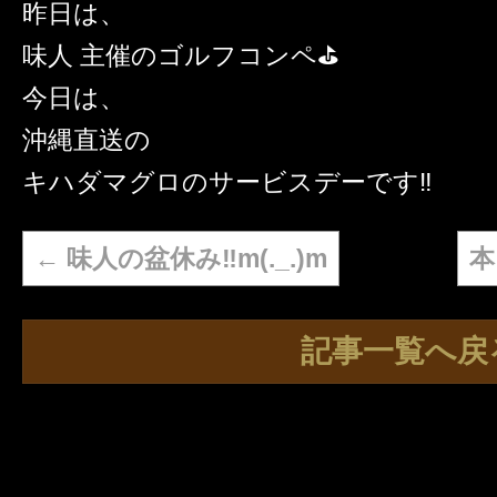
昨日は、
味人 主催のゴルフコンペ⛳️
今日は、
沖縄直送の
キハダマグロのサービスデーです‼️
←
味人の盆休み‼️m(._.)m
本
記事一覧へ戻